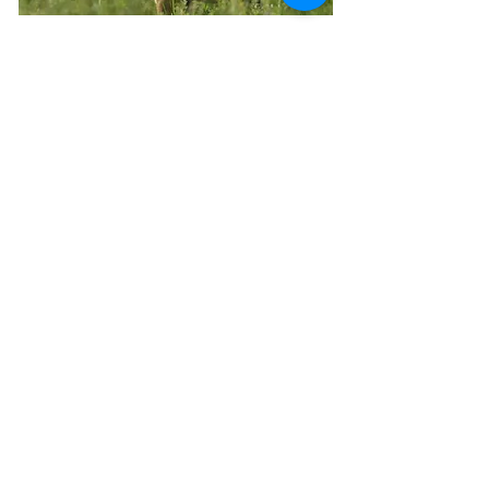
GLI UNGULATI
Immergiti nei nostri terreni
precollinari del Biellese ideali per
l'avvistamento di caprioli, cinghiali e
cervi. Animali completamente
selvatici e difficili da scovare.
INFORMAZIONI >>
VI ASPETTIAMO NELLA
ORMAI NOTA
"SAVANA BIELLESE"